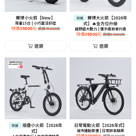
賽博小火箭【New】
賽博大火箭【2026年
預購
限量15台 | 小巧靈活好控
式】🔥全方位升級
特價
39800
元
原價
49800
元
越野超大動力 | 選手級煞車升級
特價
39800
元
原價
54800
元
選購
選購
摺疊小火箭【2026年
日常電動火箭【2026年式】
預購
式】
城市通勤首選 | 日常帥氣騎乘
特價
32800
元