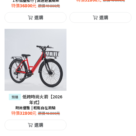
原價
46800
元
１秒摺疊推行 | 高速避震騎乘
特價
36800
元
原價
49800
元
選購
選購
低跨時尚火箭【2026
預購
年式】
時尚優雅 | 輕鬆自在跨騎
特價
32800
元
原價
46800
元
選購