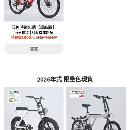
低跨時尚火箭【護航版】
時尚優雅 | 輕鬆自在跨騎
特價
32800
元
原價
46800
元
售完
2025年式 限量色現貨