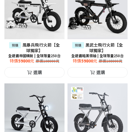
風暴兵飛行火箭【全
黑武士飛行火箭【全
預購
預購
球獨家】
球獨家】
全避震帝國精銳 | 全球限量250台
全避震暗黑領袖 | 全球限量250台
特價
59800
元
特價
59800
元
原價
108000
元
原價
108000
元
選購
選購