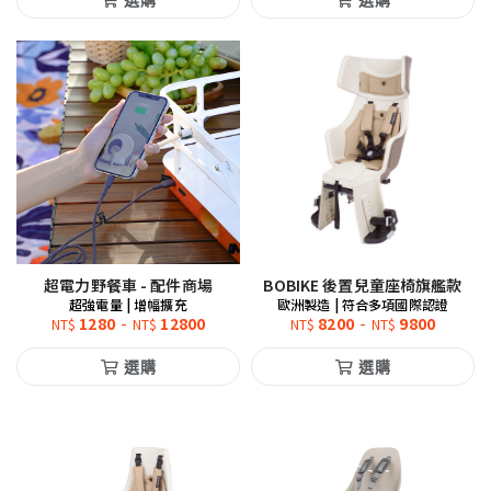
超電力野餐車 - 配件商場
BOBIKE 後置兒童座椅旗艦款
超強電量 | 增幅擴充
歐洲製造 | 符合多項國際認證
1280
-
12800
8200
-
9800
NT$
NT$
NT$
NT$
選購
選購