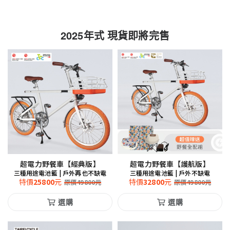
2025年式 現貨即將完售
超電力野餐車【經典版】
超電力野餐車【護航版】
三種用途電池籃 | 戶外再也不缺電
三種用途電池籃 | 戶外不缺電
特價
25800
元
特價
32800
元
原價
49800
元
原價
49800
元
選購
選購