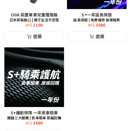
OGK 前置單車兒童擋風板
S+一年延長保固
日本原裝進口 | 親子生活不受阻
延長保固 | 免費報修 無限騎乘
2100
3680
NT$
NT$
選購
選購
S+護航保障 一年丟車賠車
開啟三大服務 | 丟車賠車 原廠回購
3680
NT$