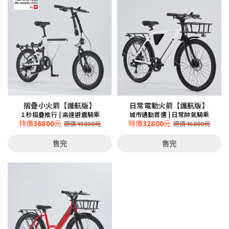
摺疊小火箭【護航版】
日常電動火箭【護航版】
１秒摺疊推行 | 高速避震騎乘
城市通勤首選 | 日常帥氣騎乘
特價
36800
元
特價
32800
元
原價
49800
元
原價
46800
元
售完
售完