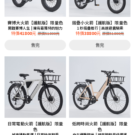
賽博大火箭【護航版】限量色
摺疊小火箭【護航版】限量色
開啟賽博人生 | 擁有最獨特的魅力
１秒摺疊推行 | 高速避震騎乘
特價
41800
元
特價
38800
元
原價
51800
元
原價
51800
元
售完
售完
日常電動火箭【護航版】限量
低跨時尚火箭【護航版】限量
色
色
城市通勤首選 | 日常帥氣騎乘
自在優雅時尚 | 裙裝跨騎最佳選擇