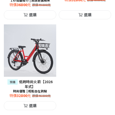
原價
46800
元
１秒摺疊推行 | 高速避震騎乘
特價
36800
元
原價
49800
元
選購
選購
低跨時尚火箭【2026
預購
年式】
時尚優雅 | 輕鬆自在跨騎
特價
32800
元
原價
46800
元
選購