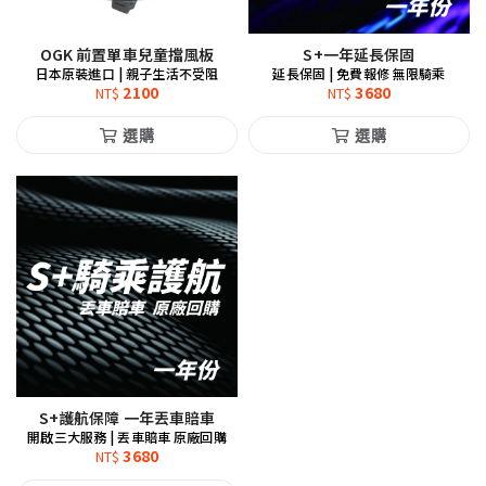
OGK 前置單車兒童擋風板
S+一年延長保固
日本原裝進口 | 親子生活不受阻
延長保固 | 免費報修 無限騎乘
2100
3680
NT$
NT$
選購
選購
S+護航保障 一年丟車賠車
開啟三大服務 | 丟車賠車 原廠回購
3680
NT$