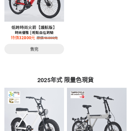
低跨時尚火箭【護航版】
時尚優雅 | 輕鬆自在跨騎
特價
32800
元
原價
46800
元
售完
2025年式 限量色現貨