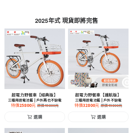
2025年式 現貨即將完售
超電力野餐車【經典版】
超電力野餐車【護航版】
三種用途電池籃 | 戶外再也不缺電
三種用途電池籃 | 戶外不缺電
特價
25800
元
特價
32800
元
原價
49800
元
原價
49800
元
選購
選購