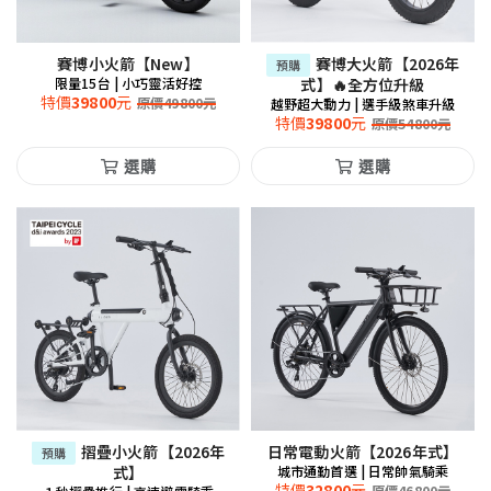
賽博小火箭【New】
賽博大火箭【2026年
預購
限量15台 | 小巧靈活好控
式】🔥全方位升級
特價
39800
元
原價
49800
元
越野超大動力 | 選手級煞車升級
特價
39800
元
原價
54800
元
選購
選購
摺疊小火箭【2026年
日常電動火箭【2026年式】
預購
式】
城市通勤首選 | 日常帥氣騎乘
特價
32800
元