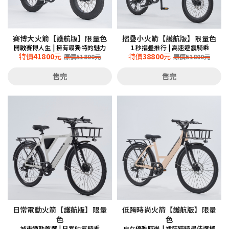
賽博大火箭【護航版】限量色
摺疊小火箭【護航版】限量色
開啟賽博人生 | 擁有最獨特的魅力
１秒摺疊推行 | 高速避震騎乘
特價
41800
元
特價
38800
元
原價
51800
元
原價
51800
元
售完
售完
日常電動火箭【護航版】限量
低跨時尚火箭【護航版】限量
色
色
城市通勤首選 | 日常帥氣騎乘
自在優雅時尚 | 裙裝跨騎最佳選擇