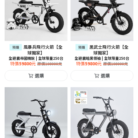
風暴兵飛行火箭【全
黑武士飛行火箭【全
預購
預購
球獨家】
球獨家】
全避震帝國精銳 | 全球限量250台
全避震暗黑領袖 | 全球限量250台
特價
59800
元
特價
59800
元
原價
108000
元
原價
108000
元
選購
選購