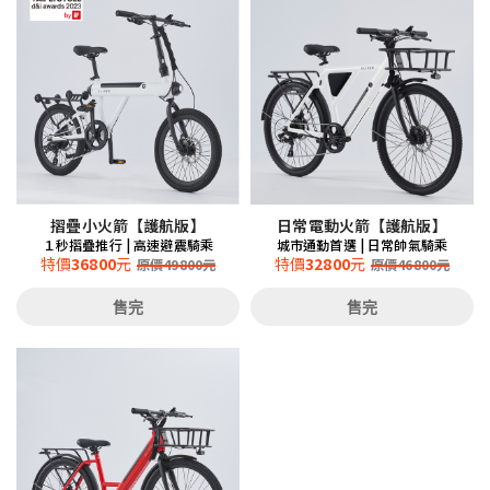
摺疊小火箭【護航版】
日常電動火箭【護航版】
１秒摺疊推行 | 高速避震騎乘
城市通勤首選 | 日常帥氣騎乘
特價
36800
元
特價
32800
元
原價
49800
元
原價
46800
元
售完
售完