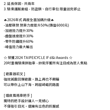
2. 延長保固 - 共兩年
3. 騎乘護航套組 - 防盜鎖、自行車包 限量送完即止
🔥2026年式 再度全面加碼升級🔥
-油壓碟煞 煞車力度提升50%(價值6000元)
-加速扭力提升30%
-齒盤速度提升30%
-零件防鏽提升60%
-峰值扭力最大輸出
☆ 榮獲2024 TAIPEICYCLE IF d&i Awards ☆
20吋重機騎乘胖胎車 - 帥氣俘獲所有注目成為眾人焦點
[ 避震器前叉 ]
強效減震回彈避震，路上再也不顛簸
可以帶你上山下海、跨越崎嶇的路面
[ 嬉皮風格車把手 ]
獨特的把手設計讓人一見傾心
不僅吸引目光，還擁有出色的抓握感