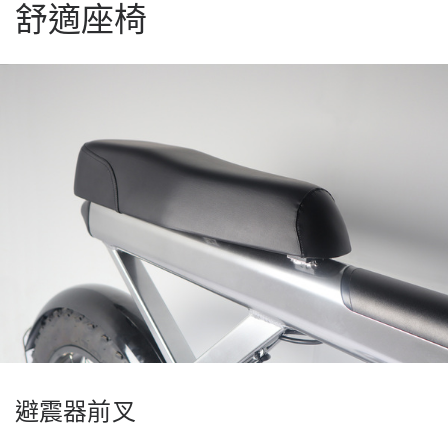
舒適座椅
避震器前叉