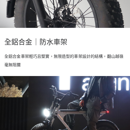
全鋁合金｜防水車架
全鋁合金車架輕巧且堅實，無限造型的車架設計的結構，翻山越嶺
毫無阻攔