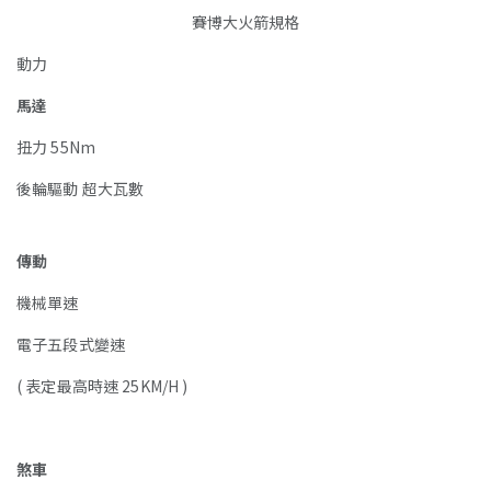
賽博大火箭規格
動力
馬達
扭力 55Nm
後輪驅動 超大瓦數
傳動
機械單速
電子五段式變速
( 表定最高時速 25KM/H )
煞車