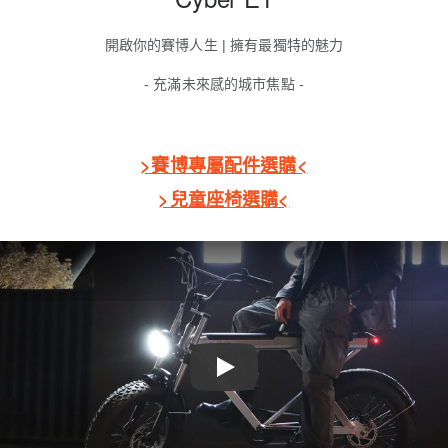
開啟你的賽博人生
|
擁有最獨特的魅力
-
充滿未來感的城市焦點
-
>賽博專屬配件選購<
>兒童座椅選購<
Play