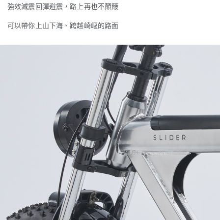
強效減震回彈避震，路上再也不顛簸
可以帶你上山下海、跨越崎嶇的路面