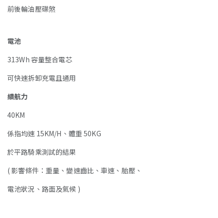
前後輪油壓碟煞
電池
313Wh 容量整合電芯
可快速拆卸充電且通用
續航力
40KM
係指均速 15KM/H、體重 50KG
於平路騎乘測試的結果
( 影響條件：重量、變速齒比、車速、胎壓、
電池狀況、路面及氣候 )