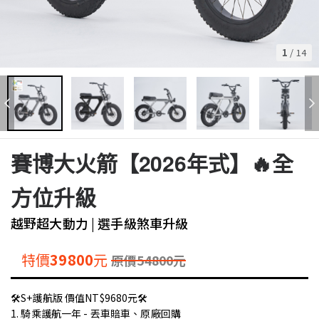
1
/
14
賽博大火箭【2026年式】🔥全
方位升級
越野超大動力 | 選手級煞車升級
特價
39800
元
原價
54800
元
🛠️S+護航版 價值NT$9680元🛠️
1. 騎乘護航一年 - 丟車賠車、原廠回購