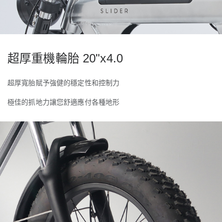
超厚重機輪胎
20"x4.0
超厚寬胎賦予強健的穩定性和控制力
極佳的抓地力讓您舒適應付各種地形