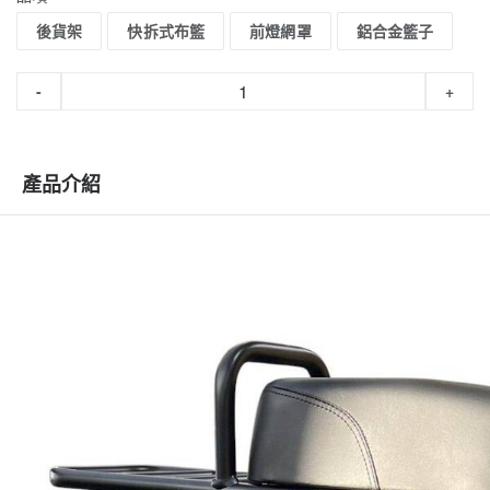
後貨架
快拆式布籃
前燈網罩
鋁合金籃子
-
+
產品介紹