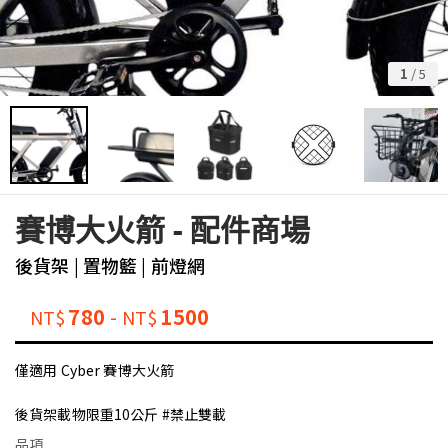
1
/
5
賽博大火箭 - 配件商場
後貨架 | 置物籃 | 前燈網
780
-
1500
NT$
NT$
僅適用 Cyber 賽博大火箭
後貨架載物限重10公斤 #禁止雙載
品項