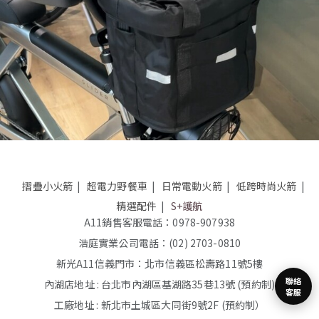
摺疊小火箭
超電力野餐車
日常電動火箭
低跨時尚火箭
精選配件
S+護航
A11銷售客服電話：0978-907938
浩庭實業公司電話：(02) 2703-0810
新光A11信義門市：北市信義區松壽路11號5樓
聯絡
內湖店地址 : 台北市內湖區基湖路35巷13號 (預約制)
客服
工廠地址 : 新北市土城區大同街9號2F (預約制）