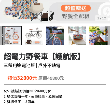
1
/
12
超電力野餐車【護航版】
三種用途電池籃 | 戶外不缺電
特價
32800
元
原價
49800
元
🛠️S+護航版 價值NT$9680元🛠️
1. 騎乘護航一年 - 丟車賠車、原廠回購
2. 延長保固 - 共兩年