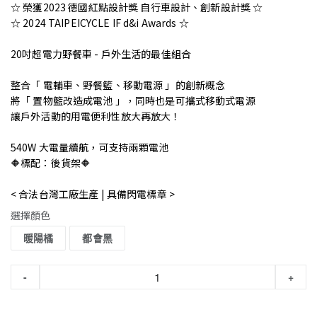
☆ 榮獲2023 德國紅點設計獎 自行車設計、創新設計獎 ☆
☆ 2024 TAIPEICYCLE IF d&i Awards ☆
20吋超電力野餐車 - 戶外生活的最佳組合
整合「 電輔車、野餐籃、移動電源 」的創新概念
將「 置物籃改造成電池 」，同時也是可攜式移動式電源
讓戶外活動的用電便利性放大再放大！
540W 大電量續航，可支持兩顆電池
🔶標配：後貨架🔶
< 合法台灣工廠生產 | 具備閃電標章 >
選擇顏色
暖陽橘
都會黑
-
+