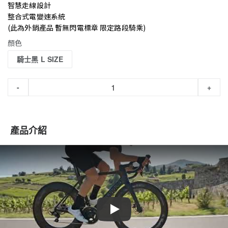
智慧走線設計
整合式電變速系統
(此為外銷產品 暫無閃電標章 限定路段騎乘)
顏色
騎士黑 L SIZE
-
+
產品介紹
Play