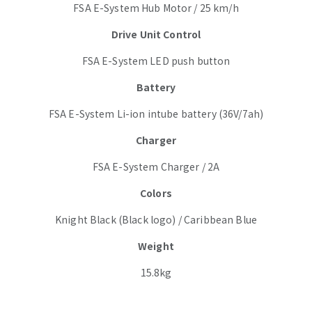
FSA E-System Hub Motor / 25 km/h
Drive Unit Control
FSA E-System LED push button
Battery
FSA E-System Li-ion intube battery (36V/7ah)
Charger
FSA E-System Charger / 2A
Colors
Knight Black (Black logo) / Caribbean Blue
Weight
15.8kg