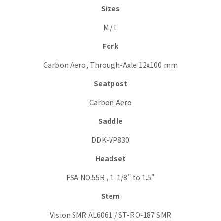
Sizes
M / L
Fork
Carbon Aero, Through-Axle 12x100 mm
Seatpost
Carbon Aero
Saddle
DDK-VP830
Headset
FSA NO.55R , 1-1/8" to 1.5"
Stem
Vision SMR AL6061 / ST-RO-187 SMR