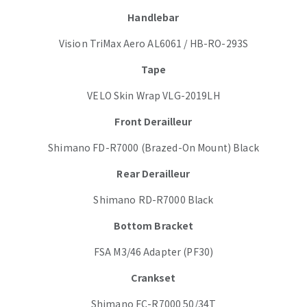
Handlebar
Vision TriMax Aero AL6061 / HB-RO-293S
Tape
VELO Skin Wrap VLG-2019LH
Front Derailleur
Shimano FD-R7000 (Brazed-On Mount) Black
Rear Derailleur
Shimano RD-R7000 Black
Bottom Bracket
FSA M3/46 Adapter (PF30)
Crankset
Shimano FC-R7000 50/34T