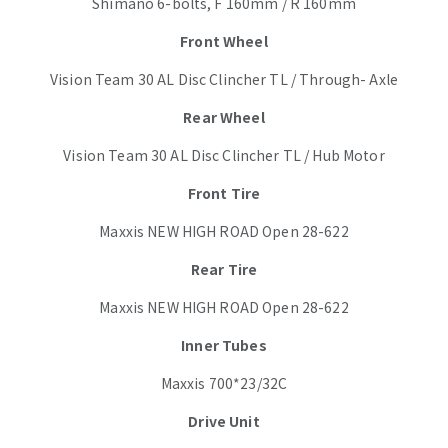
Shimano 6-bolts, F 160mm / R 160mm
Front Wheel
Vision Team 30 AL Disc Clincher TL / Through- Axle
Rear Wheel
Vision Team 30 AL Disc Clincher TL / Hub Motor
Front Tire
Maxxis NEW HIGH ROAD Open 28-622
Rear Tire
Maxxis NEW HIGH ROAD Open 28-622
Inner Tubes
Maxxis 700*23/32C
Drive Unit