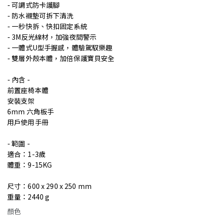
- 可調式防卡護腳
- 防水襯墊可拆下清洗
- 一秒快拆、快扣固定系統
- 3M反光線材，加強夜間警示
- 一體式U型手握感，體驗駕馭樂趣
- 雙層外殼本體，加倍保護寶貝安全
- 內含 -
前置座椅本體
安裝支架
6mm 六角板手
用戶使用手冊
- 範圍 -
適合：1-3歲
體重：9-15KG
尺寸：600 x 290 x 250 mm
重量：2440 g
顏色